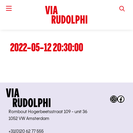
VIA RUD
2022-05-12 20:30:00
Instag
Fac
Rombout Hogerbeetsstraat 109 - unit 36
1052 VW Amsterdam
+31(0)20 62 77 555