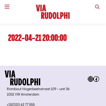
VIA RUD
2022-04-21 20:00:00
Instag
Fac
Rombout Hogerbeetsstraat 109 - unit 36
1052 VW Amsterdam
+31(0)20 62 77 555