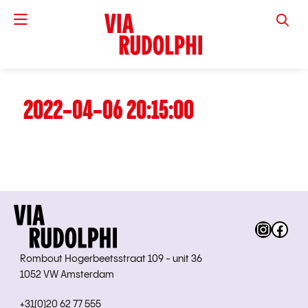
VIA RUD
2022-04-06 20:15:00
Instag
Fac
Rombout Hogerbeetsstraat 109 - unit 36
1052 VW Amsterdam
+31(0)20 62 77 555