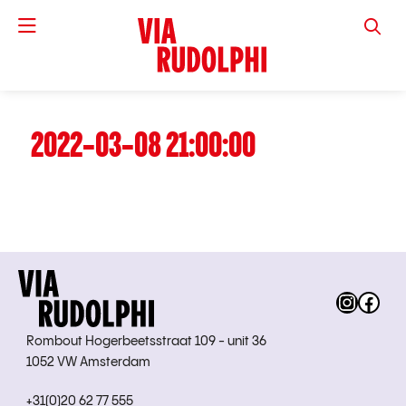
VIA RUD
2022-03-08 21:00:00
Instag
Fac
Rombout Hogerbeetsstraat 109 - unit 36
1052 VW Amsterdam
+31(0)20 62 77 555