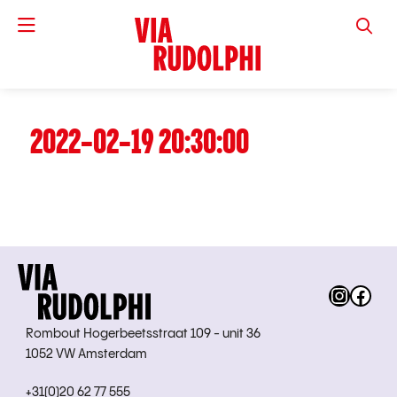
VIA RUD
2022-02-19 20:30:00
Instag
Fac
Rombout Hogerbeetsstraat 109 - unit 36
1052 VW Amsterdam
+31(0)20 62 77 555