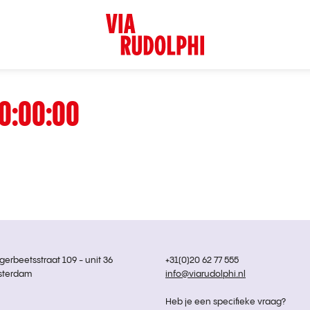
0:00:00
rbeetsstraat 109 - unit 36
+31(0)20 62 77 555
sterdam
info@viarudolphi.nl
Heb je een specifieke vraag?