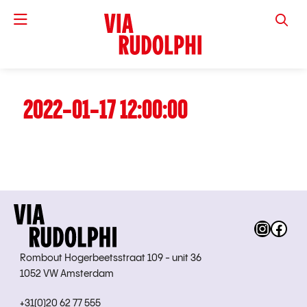
VIA RUD
2022-01-17 12:00:00
Instag
Fac
Rombout Hogerbeetsstraat 109 - unit 36
1052 VW Amsterdam
+31(0)20 62 77 555