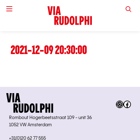
VIA RUD
2021-12-09 20:30:00
Instag
Fac
Rombout Hogerbeetsstraat 109 - unit 36
1052 VW Amsterdam
+31(0)20 62 77 555