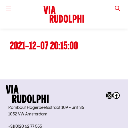
VIA RUD
2021-12-07 20:15:00
Instag
Fac
Rombout Hogerbeetsstraat 109 - unit 36
1052 VW Amsterdam
+31(0)20 62 77 555