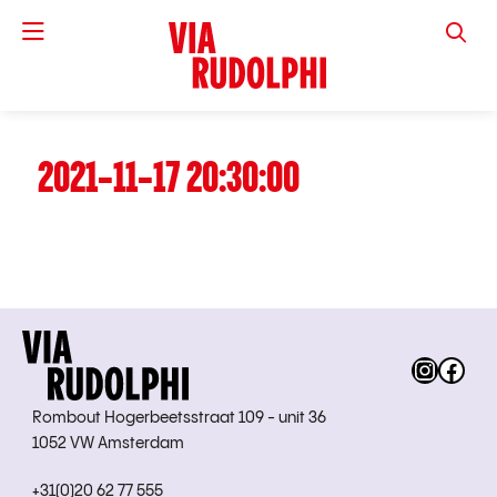
VIA RUD
2021-11-17 20:30:00
Instag
Fac
Rombout Hogerbeetsstraat 109 - unit 36
1052 VW Amsterdam
+31(0)20 62 77 555