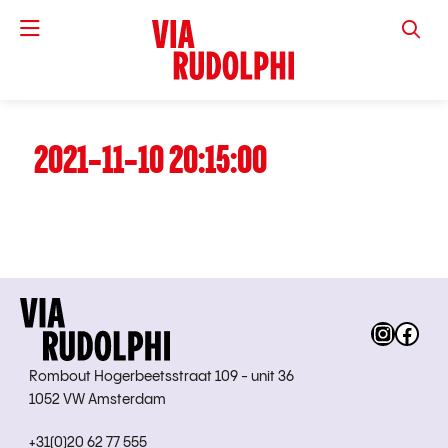
VIA RUD
2021-11-10 20:15:00
Instag
Fac
Rombout Hogerbeetsstraat 109 - unit 36
1052 VW Amsterdam
+31(0)20 62 77 555