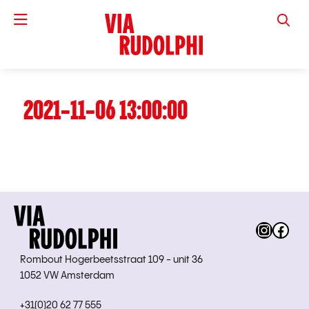
VIA RUD
2021-11-06 13:00:00
Instag
Fac
Rombout Hogerbeetsstraat 109 - unit 36
1052 VW Amsterdam
+31(0)20 62 77 555