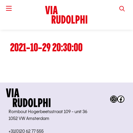
VIA RUD
2021-10-29 20:30:00
Instag
Fac
Rombout Hogerbeetsstraat 109 - unit 36
1052 VW Amsterdam
+31(0)20 62 77 555