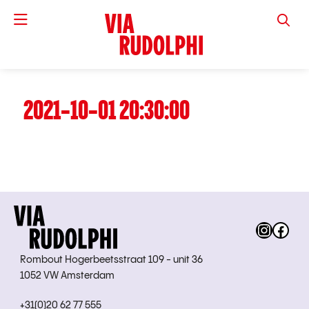
VIA RUD
2021-10-01 20:30:00
Instag
Fac
Rombout Hogerbeetsstraat 109 - unit 36
1052 VW Amsterdam
+31(0)20 62 77 555