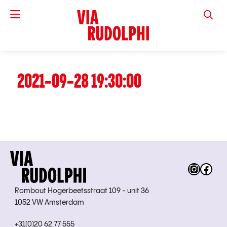
VIA RUD
2021-09-28 19:30:00
Instag
Fac
Rombout Hogerbeetsstraat 109 - unit 36
1052 VW Amsterdam
+31(0)20 62 77 555