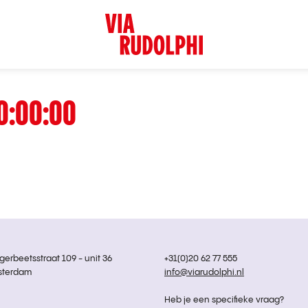
0:00:00
rbeetsstraat 109 - unit 36
+31(0)20 62 77 555
sterdam
info@viarudolphi.nl
Heb je een specifieke vraag?