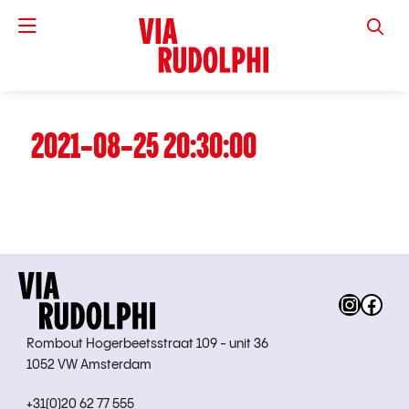
VIA RUD
2021-08-25 20:30:00
Instag
Fac
Rombout Hogerbeetsstraat 109 - unit 36
1052 VW Amsterdam
+31(0)20 62 77 555