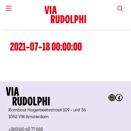
VIA RUD
2021-07-18 00:00:00
Instag
Fac
Rombout Hogerbeetsstraat 109 - unit 36
1052 VW Amsterdam
+31(0)20 62 77 555