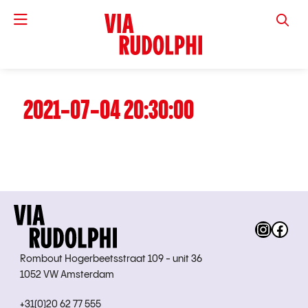
VIA RUD
2021-07-04 20:30:00
Instag
Fac
Rombout Hogerbeetsstraat 109 - unit 36
1052 VW Amsterdam
+31(0)20 62 77 555