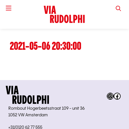
VIA RUD
2021-05-06 20:30:00
Instag
Fac
Rombout Hogerbeetsstraat 109 - unit 36
1052 VW Amsterdam
+31(0)20 62 77 555