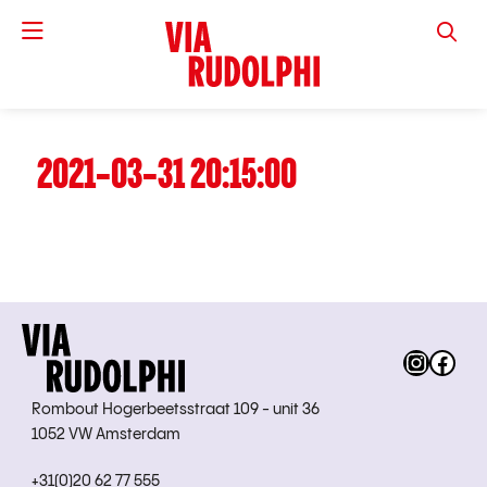
VIA RUD
2021-03-31 20:15:00
Instag
Fac
Rombout Hogerbeetsstraat 109 - unit 36
1052 VW Amsterdam
+31(0)20 62 77 555