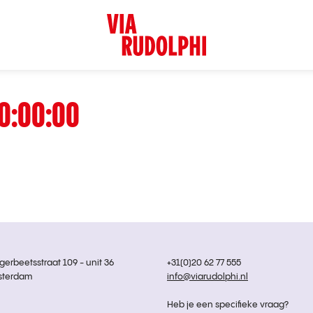
0:00:00
rbeetsstraat 109 - unit 36
+31(0)20 62 77 555
sterdam
info@viarudolphi.nl
Heb je een specifieke vraag?