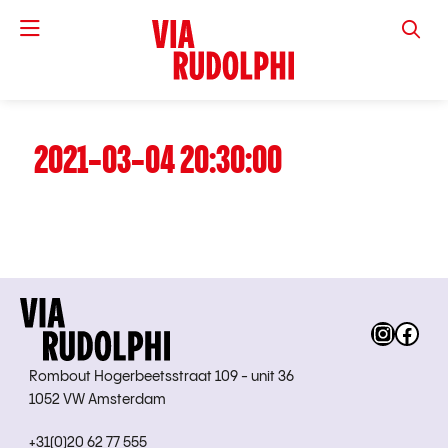
VIA RUD
2021-03-04 20:30:00
Instag
Fac
Rombout Hogerbeetsstraat 109 - unit 36
1052 VW Amsterdam
+31(0)20 62 77 555