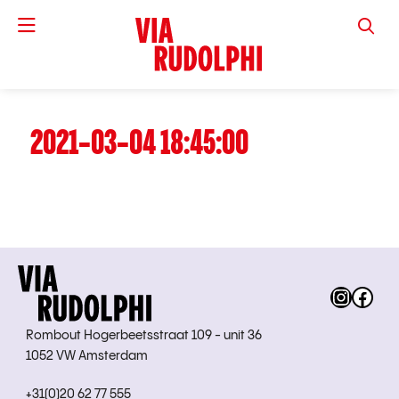
VIA RUD
2021-03-04 18:45:00
Instag
Fac
Rombout Hogerbeetsstraat 109 - unit 36
1052 VW Amsterdam
+31(0)20 62 77 555