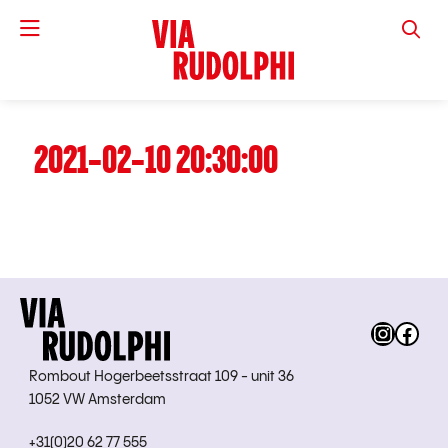
VIA RUD
2021-02-10 20:30:00
Instag
Fac
Rombout Hogerbeetsstraat 109 - unit 36
1052 VW Amsterdam
+31(0)20 62 77 555