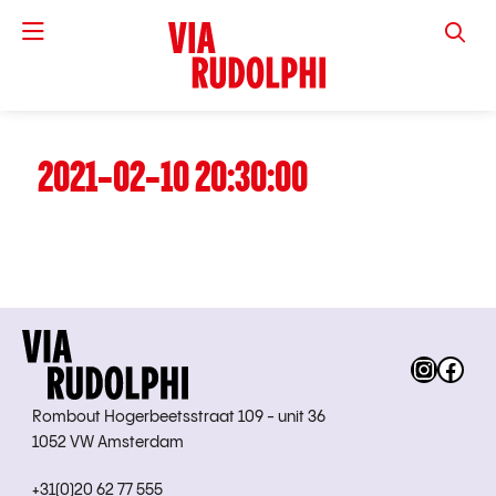
VIA RUD
2021-02-10 20:30:00
Instag
Fac
Rombout Hogerbeetsstraat 109 - unit 36
1052 VW Amsterdam
+31(0)20 62 77 555