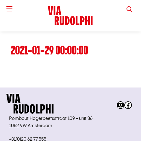
VIA RUD
2021-01-29 00:00:00
Instag
Fac
Rombout Hogerbeetsstraat 109 - unit 36
1052 VW Amsterdam
+31(0)20 62 77 555