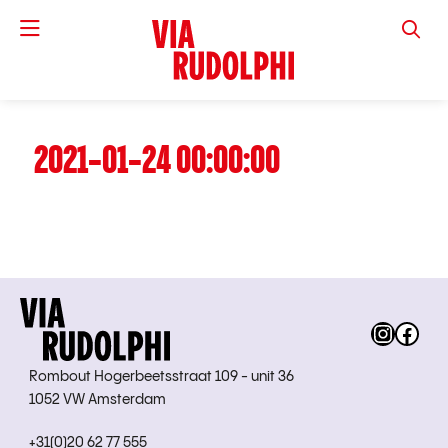
VIA RUD
2021-01-24 00:00:00
Instag
Fac
Rombout Hogerbeetsstraat 109 - unit 36
1052 VW Amsterdam
+31(0)20 62 77 555