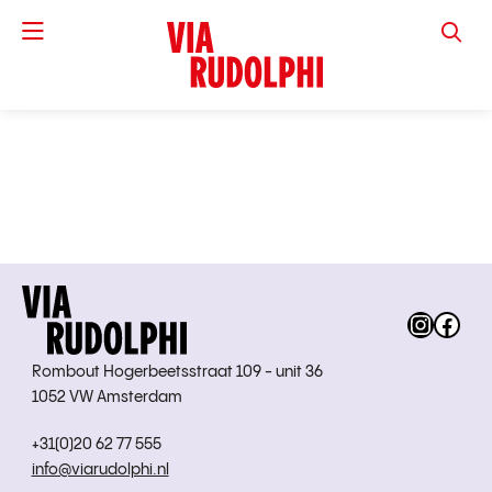
VIA RUD
Instag
Fac
Rombout Hogerbeetsstraat 109 - unit 36
1052 VW Amsterdam
+31(0)20 62 77 555
info@viarudolphi.nl