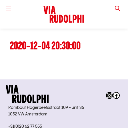
VIA RUD
2020-12-04 20:30:00
Instag
Fac
Rombout Hogerbeetsstraat 109 - unit 36
1052 VW Amsterdam
+31(0)20 62 77 555