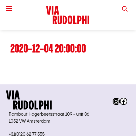
VIA RUD
2020-12-04 20:00:00
Instag
Fac
Rombout Hogerbeetsstraat 109 - unit 36
1052 VW Amsterdam
+31(0)20 62 77 555