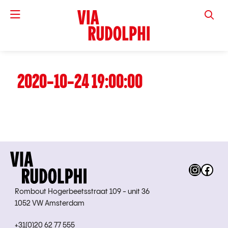
VIA RUD
2020-10-24 19:00:00
Instag
Fac
Rombout Hogerbeetsstraat 109 - unit 36
1052 VW Amsterdam
+31(0)20 62 77 555