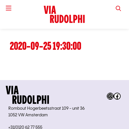
VIA RUD
2020-09-25 19:30:00
Instag
Fac
Rombout Hogerbeetsstraat 109 - unit 36
1052 VW Amsterdam
+31(0)20 62 77 555