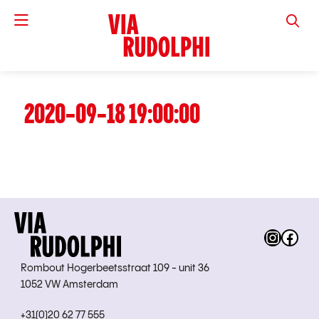
VIA RUD
2020-09-18 19:00:00
Instag
Fac
Rombout Hogerbeetsstraat 109 - unit 36
1052 VW Amsterdam
+31(0)20 62 77 555