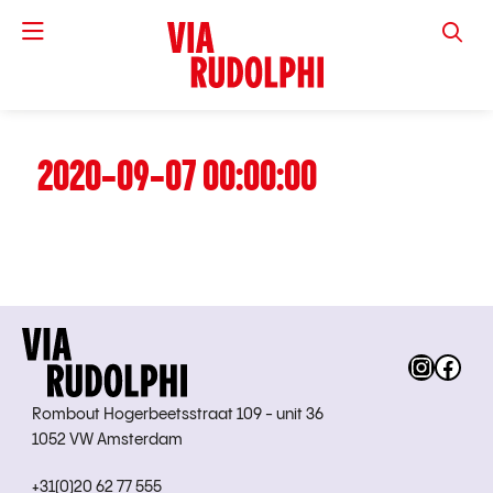
VIA RUD
2020-09-07 00:00:00
Instag
Fac
Rombout Hogerbeetsstraat 109 - unit 36
1052 VW Amsterdam
+31(0)20 62 77 555