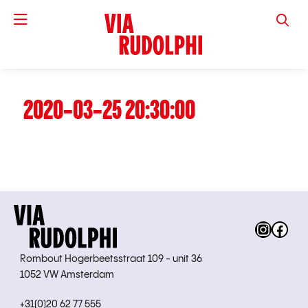
VIA RUD
2020-03-25 20:30:00
Instag
Fac
Rombout Hogerbeetsstraat 109 - unit 36
1052 VW Amsterdam
+31(0)20 62 77 555