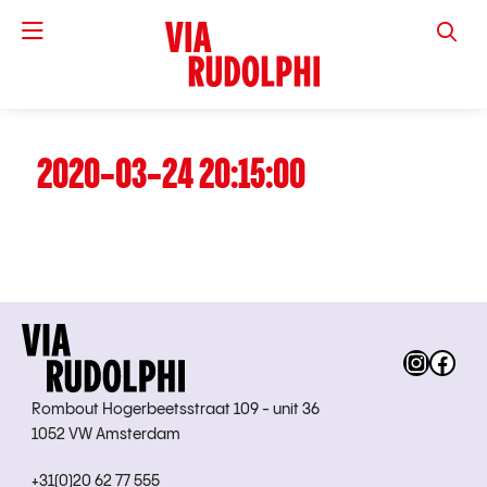
VIA RUD
2020-03-24 20:15:00
Instag
Fac
Rombout Hogerbeetsstraat 109 - unit 36
1052 VW Amsterdam
+31(0)20 62 77 555