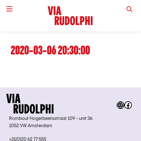
VIA RUD
2020-03-06 20:30:00
Instag
Fac
Rombout Hogerbeetsstraat 109 - unit 36
1052 VW Amsterdam
+31(0)20 62 77 555