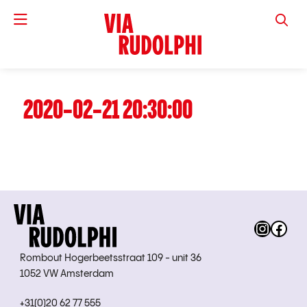
VIA RUD
2020-02-21 20:30:00
Instag
Fac
Rombout Hogerbeetsstraat 109 - unit 36
1052 VW Amsterdam
+31(0)20 62 77 555