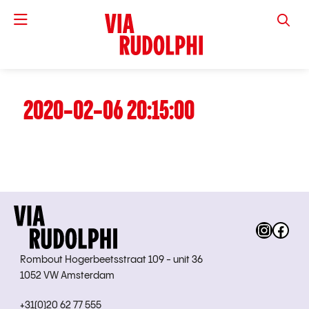
VIA RUD
2020-02-06 20:15:00
Instag
Fac
Rombout Hogerbeetsstraat 109 - unit 36
1052 VW Amsterdam
+31(0)20 62 77 555