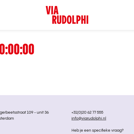
0:00:00
rbeetsstraat 109 - unit 36
+31(0)20 62 77 555
sterdam
info@viarudolphi.nl
Heb je een specifieke vraag?