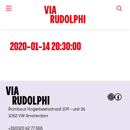
VIA RUD
2020-01-14 20:30:00
Instag
Fac
Rombout Hogerbeetsstraat 109 - unit 36
1052 VW Amsterdam
+31(0)20 62 77 555