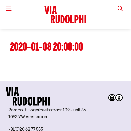
VIA RUD
2020-01-08 20:00:00
Instag
Fac
Rombout Hogerbeetsstraat 109 - unit 36
1052 VW Amsterdam
+31(0)20 62 77 555