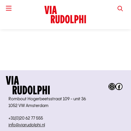
VIA RUD
Instag
Fac
Rombout Hogerbeetsstraat 109 - unit 36
1052 VW Amsterdam
+31(0)20 62 77 555
info@viarudolphi.nl