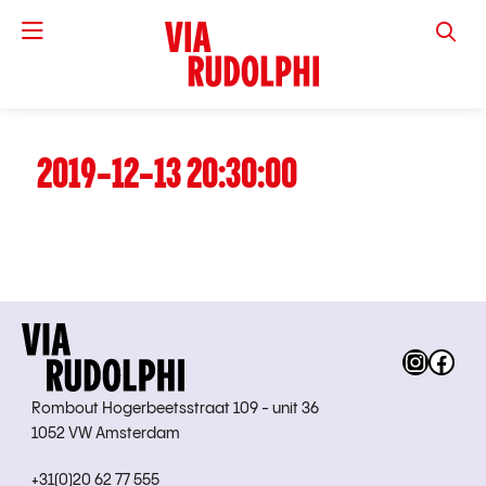
VIA RUD
2019-12-13 20:30:00
Instag
Fac
Rombout Hogerbeetsstraat 109 - unit 36
1052 VW Amsterdam
+31(0)20 62 77 555