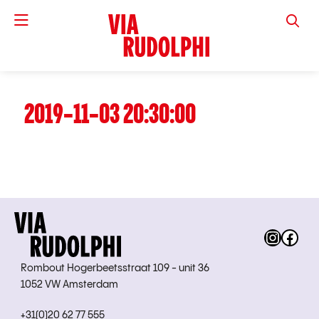
VIA RUD
2019-11-03 20:30:00
Instag
Fac
Rombout Hogerbeetsstraat 109 - unit 36
1052 VW Amsterdam
+31(0)20 62 77 555