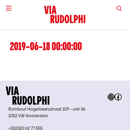
VIA RUD
2019-06-18 00:00:00
Instag
Fac
Rombout Hogerbeetsstraat 109 - unit 36
1052 VW Amsterdam
+31(0)20 62 77 555