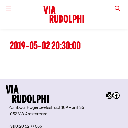
VIA RUD
2019-05-02 20:30:00
Instag
Fac
Rombout Hogerbeetsstraat 109 - unit 36
1052 VW Amsterdam
+31(0)20 62 77 555