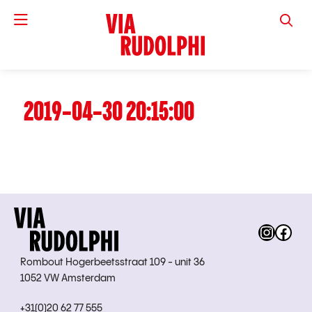
VIA RUD
2019-04-30 20:15:00
Instag
Fac
Rombout Hogerbeetsstraat 109 - unit 36
1052 VW Amsterdam
+31(0)20 62 77 555