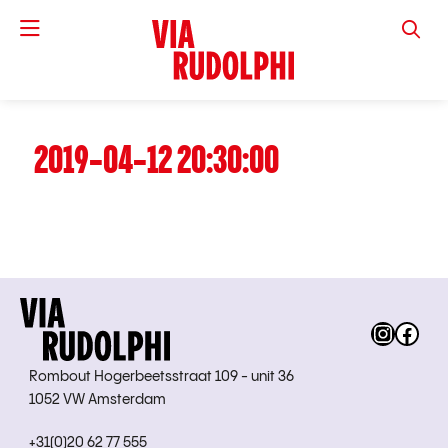
VIA RUD
2019-04-12 20:30:00
Instag
Fac
Rombout Hogerbeetsstraat 109 - unit 36
1052 VW Amsterdam
+31(0)20 62 77 555